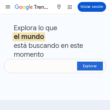
Trends
maps
Iniciar sesión
Tendencias de búsqueda de Go
Explora lo que
el mundo
está buscando en este
momento
Explorar