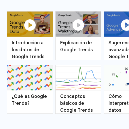
play_circle
play_circle
play_ci
Introducción a
Explicación de
Sugerenc
los datos de
Google Trends
avanzada
Google Trends
Google T
¿Qué es Google
Conceptos
Cómo
Trends?
básicos de
interpret
Google Trends
datos