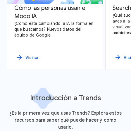
Cómo las personas usan el
Search
Modo IA
¿Qué suc
aves a la
¿Cómo está cambiando la IA la forma en
visualiza
que buscamos? Nuevos datos del
ambicios
equipo de Google
explorac
Trends y
Estados 
arrow_forward
arrow_forward
Visitar
Vis
Introducción a Trends
¿Es la primera vez que usas Trends? Explora estos
recursos para saber qué puede hacer y cómo
usarlo.